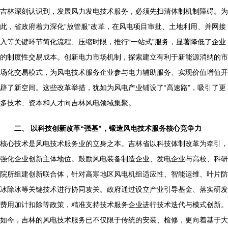
吉林深刻认识到，发展风力发电技术服务，必须先扫清体制机制障碍。为
此，省政府着力深化“放管服”改革，在风电项目审批、土地利用、并网接
入等关键环节简化流程、压缩时限，推行“一站式”服务，显著降低了企业
的制度性交易成本。创新电力市场机制，探索建立有利于新能源消纳的市
场化交易模式，为风电技术服务企业参与电力辅助服务、实现价值增值开
辟了新空间。这些改革举措，犹如为风电产业铺设了“高速路”，吸引了更
多技术、资本和人才向吉林风电领域集聚。
二、 以科技创新改革“强基”，锻造风电技术服务核心竞争力
核心技术是风电技术服务业的立身之本。吉林省以科技体制改革为牵引，
强化企业创新主体地位。鼓励风电装备制造企业、发电企业与高校、科研
院所组建创新联合体，针对高寒地区风电机组适应性、智能运维、叶片防
冰除冰等关键技术进行协同攻关。政府通过设立产业引导基金、落实研发
费用加计扣除等政策，精准支持技术服务企业进行技术迭代与模式创新。
如今，吉林的风电技术服务已不仅限于传统的安装、检修，更向着基于大