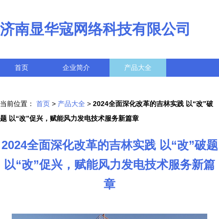
济南显华寇网络科技有限公司
首页
企业简介
产品大全
联系我们
企业信息
访客留言
当前位置：
首页
>
产品大全
>
2024全面深化改革的吉林实践 以“改”破
题 以“改”促兴，赋能风力发电技术服务新篇章
2024全面深化改革的吉林实践 以“改”破题
以“改”促兴，赋能风力发电技术服务新篇
章