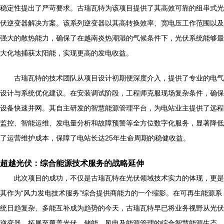
稳定性提出了严苛要求。古瑞瓦特为该项目提供了其高效可靠的组串式光
伏逆变器解决方案。该系列逆变器以其高转换效率、宽电压工作范围以及
强大的散热能力，确保了在越南炎热潮湿的气候条件下，光伏系统能够最
大化地捕获太阳能，实现更高的发电收益。
古瑞瓦特的技术团队从项目设计初期便深度介入，提供了专业的电气
设计与系统优化建议。在安装调试阶段，工程师克服现场复杂条件，确保
设备快速并网。其自主研发的智慧能源管理平台，为电站业主提供了远程
监控、智能运维、发电量分析和故障预警等全方位数字化服务，显著降低
了运营维护成本，保障了电站长达25年生命周期的稳健收益。
超越光伏：综合能源技术服务的战略延伸
此次项目的成功，不仅是古瑞瓦特在光伏领域技术实力的体现，更是
其作为“风力发电技术服务”综合提供商能力的一个缩影。在可再生能源系
统日趋复杂、多能互补成为趋势的今天，古瑞瓦特早已将业务视野从光伏
逆变器，拓展至覆盖光伏、储能、风电及能源管理的综合智慧能源生态。