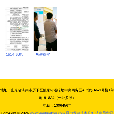
什么，我国
绿色经济的
改装风力发
陵润能风电
的这一项超
新引擎
电机，为何
场 目视化
级工程，可
输出电压仅
管理赋能风
供人类用电
一伏多？分
电技术服务
10万年
析与解决方
新标杆
案
151个风电
热烈祝贺
岗位虚位以
2018年风
待，金风、
电运行指标
中车、运达
发布会暨全
等行业巨头
国风力发电
地址：山东省济南市历下区姚家街道绿地中央商务区A6地块A6-1号楼1单
广纳英才
技术协作网
元1918A4（一址多照）
第十二届年
电话：1396456**
会成功召开
Copyright © 2026
www.xianhuakou.com
风力发电技术服务
济南显华寇