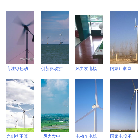
专注绿色动
创新驱动浙
风力发电模
内蒙厂家直
力 哈尔滨
江省风力发
型与技术服
销10千瓦草
北方能源科
电技术服务
务的协同发
原用水平轴
技助力
体系建设与
展
风力发电机
400W风力
发展规划
高效发电与
发电机组技
专业技术服
术创新
务的理想选
择
光刻机不算
风力发电
电动车电机
国家电投乐